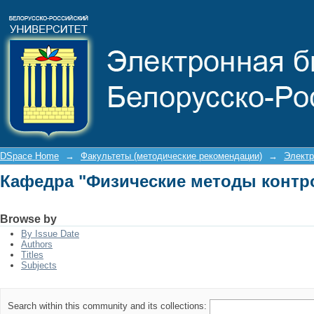
Кафедра "Физические методы контр
DSpace Home
→
Факультеты (методические рекомендации)
→
Электр
Кафедра "Физические методы контр
Browse by
By Issue Date
Authors
Titles
Subjects
Search within this community and its collections: