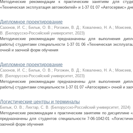
Методические рекомендации к практическим занятиям для студе
«Техническая эксплуатация автомобилей» и 1-37 01 07 «Автосервис» д
Дипломное проектирование
Сазонов, И. С.
;
Билык, О. В.
;
Рогожин, В. Д.
;
Коваленко, Н. А.
;
Моисеев, 
В.
(
Белорусско-Российский университет
,
2023
)
Методические рекомендации предназначены для выполнения дипло
работы) студентами специальности 1-37 01 06 «Техническая эксплуата
очной и заочной форм обучения
Дипломное проектирование
Сазонов, И. С.
;
Билык, О. В.
;
Рогожин, В. Д.
;
Коваленко, Н. А.
;
Моисеев, 
В.
(
Белорусско-Российский университет
,
2023
)
Методические рекомендации предназначены для выполнения дипло
работы) студентами специальности 1-37 01 07 «Автосервис» очной и за
Логистические центры и терминалы
Билык, О. В.
;
Лихтар, С. В.
(
Белорусско-Российский университет
,
2024
)
Методические рекомендации к практическим занятиям по дисциплине «
предназначены для студентов специальности 7-06-1042-01 «Логистиче
заочной форм обучения