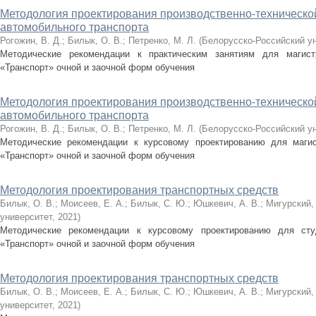
Методология проектирования производственно-техническо
автомобильного транспорта
Рогожин, В. Д.
;
Билык, О. В.
;
Петренко, М. Л.
(
Белорусско-Российский у
Методические рекомендации к практическим занятиям для магист
«Транспорт» очной и заочной форм обучения
Методология проектирования производственно-техническо
автомобильного транспорта
Рогожин, В. Д.
;
Билык, О. В.
;
Петренко, М. Л.
(
Белорусско-Российский у
Методические рекомендации к курсовому проектированию для магис
«Транспорт» очной и заочной форм обучения
Методология проектирования транспортных средств
Билык, О. В.
;
Моисеев, Е. А.
;
Билык, С. Ю.
;
Юшкевич, А. В.
;
Мигурский, 
университет
,
2021
)
Методические рекомендации к курсовому проектированию для сту
«Транспорт» очной и заочной форм обучения
Методология проектирования транспортных средств
Билык, О. В.
;
Моисеев, Е. А.
;
Билык, С. Ю.
;
Юшкевич, А. В.
;
Мигурский, 
университет
,
2021
)