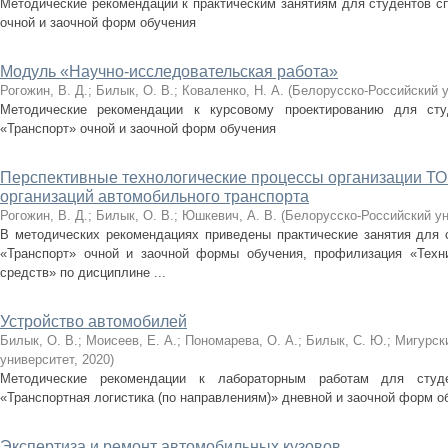
Методические рекомендации к практическим занятиям для студентов сп
очной и заочной форм обучения
Модуль «Научно-исследовательская работа»
Рогожин, В. Д.
;
Билык, О. В.
;
Коваленко, Н. А.
(
Белорусско-Российский 
Методические рекомендации к курсовому проектированию для сту
«Транспорт» очной и заочной форм обучения
Перспективные технологические процессы организации ТО
организаций автомобильного транспорта
Рогожин, В. Д.
;
Билык, О. В.
;
Юшкевич, А. В.
(
Белорусско-Российский ун
В методических рекомендациях приведены практические занятия для с
«Транспорт» очной и заочной формы обучения, профилизация «Техни
средств» по дисциплине ...
Устройство автомобилей
Билык, О. В.
;
Моисеев, Е. А.
;
Пономарева, О. А.
;
Билык, С. Ю.
;
Мигурски
университет
,
2020
)
Методические рекомендации к лабораторным работам для студ
«Транспортная логистика (по направлениям)» дневной и заочной форм о
Экспертиза и ремонт автомобильных кузовов