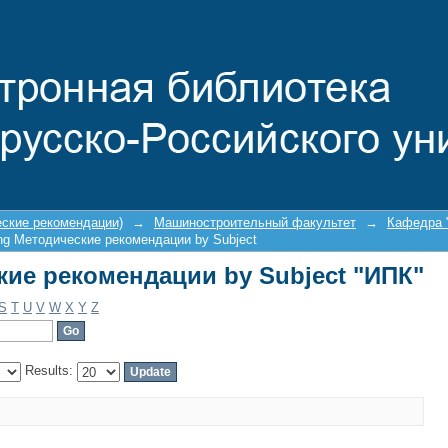
кие рекомендации by Subject "ИПК"
еские рекомендации)
→
Машиностроительный факультет
→
Кафедра 
ng Методические рекомендации by Subject
кие рекомендации by Subject "ИПК"
S
T
U
V
W
X
Y
Z
Results: