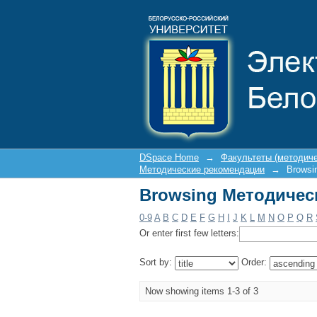
Browsing Методичес
DSpace Home
→
Факультеты (методич
Методические рекомендации
→
Browsi
Browsing Методичес
0-9
A
B
C
D
E
F
G
H
I
J
K
L
M
N
O
P
Q
R
Or enter first few letters:
Sort by:
Order:
Now showing items 1-3 of 3