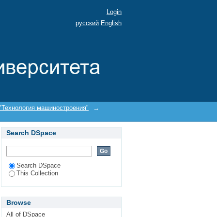
Login
русский
English
"Технология машиностроения"
→
Search DSpace
Search DSpace
This Collection
Browse
All of DSpace