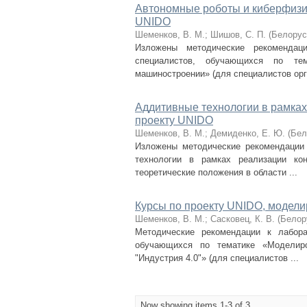
Автономные роботы и киберфизи
UNIDO
Шеменков, В. М.
;
Шишов, С. П.
(
Белорус
Изложены методические рекоменда
специалистов, обучающихся по те
машиностроении» (для специалистов орга
Аддитивные технологии в рамках
проекту UNIDO
Шеменков, В. М.
;
Демиденко, Е. Ю.
(
Бел
Изложены методические рекомендации
технологии в рамках реализации ко
теоретические положения в области ...
Курсы по проекту UNIDO, модел
Шеменков, В. М.
;
Сасковец, К. В.
(
Белор
Методические рекомендации к лабор
обучающихся по тематике «Моделир
"Индустрия 4.0"» (для специалистов ...
Now showing items 1-3 of 3