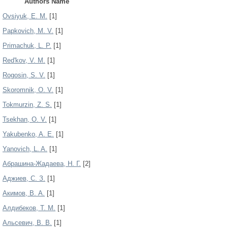
Authors Name
Ovsiyuk, E. M.
[1]
Papkovich, M. V.
[1]
Primachuk, L. P.
[1]
Red'kov, V. M.
[1]
Rogosin, S. V.
[1]
Skoromnik, O. V.
[1]
Tokmurzin, Z. S.
[1]
Tsekhan, O. V.
[1]
Yakubenko, A. E.
[1]
Yanovich, L. A.
[1]
Абрашина-Жадаева, Н. Г.
[2]
Аджиев, С. З.
[1]
Акимов, В. А.
[1]
Алдибеков, Т. М.
[1]
Альсевич, В. В.
[1]