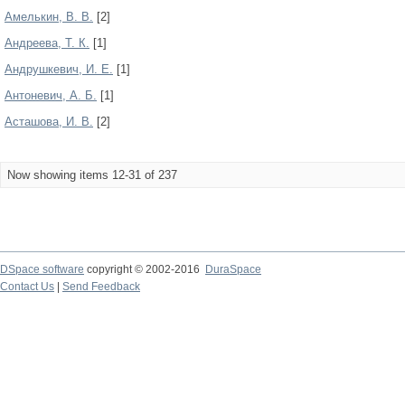
Амелькин, В. В.
[2]
Андреева, Т. К.
[1]
Андрушкевич, И. Е.
[1]
Антоневич, А. Б.
[1]
Асташова, И. В.
[2]
Now showing items 12-31 of 237
DSpace software
copyright © 2002-2016
DuraSpace
Contact Us
|
Send Feedback