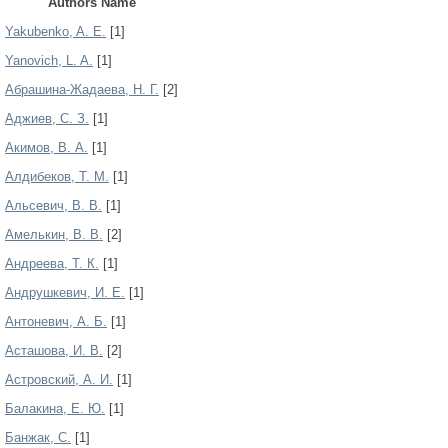
Authors Name
Yakubenko, A. E.
[1]
Yanovich, L. A.
[1]
Абрашина-Жадаева, Н. Г.
[2]
Аджиев, С. З.
[1]
Акимов, В. А.
[1]
Алдибеков, Т. М.
[1]
Альсевич, В. В.
[1]
Амелькин, В. В.
[2]
Андреева, Т. К.
[1]
Андрушкевич, И. Е.
[1]
Антоневич, А. Б.
[1]
Асташова, И. В.
[2]
Астровский, А. И.
[1]
Балакина, Е. Ю.
[1]
Банжак, С.
[1]