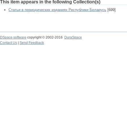
This item appears in the following Collection(s)
Статьи в периодических изданиях Республики Беларусь
[699]
DSpace software
copyright © 2002-2016
DuraSpace
Contact Us
|
Send Feedback