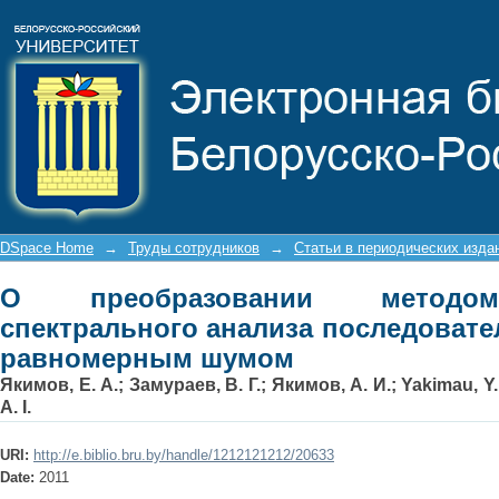
О преобразовании методом си
последовательностей данных с ра
DSpace Home
→
Труды сотрудников
→
Статьи в периодических изда
О преобразовании методом
спектрального анализа последовате
равномерным шумом
Якимов, Е. А.
;
Замураев, В. Г.
;
Якимов, А. И.
;
Yakimau, Y.
A. I.
URI:
http://e.biblio.bru.by/handle/1212121212/20633
Date:
2011