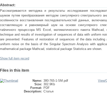
Abstract:
Рассматриваются методика и результаты исследования последова
шумом путем преобразования методом сингулярного спектрального ан
особенности восстановления последовательностей данных, включающ
составляющую и равномерный шум на основе сингулярного спект
табличного процессора MS Excel, математического пакета Mathcad, ст
technique and results of investigation of sequences of data with uniform n
are presented. Features of restoration of sequences of the data includin
uniform noise on the basis of the Singular Spectrum Analysis with applica
mathematical package Mathcad, statistical package Statistica are shown.
Show full item record
Files in this item
Name:
380-765-1-SM.pdf
View/
Size:
302.9Kb
Format:
PDF
Description:
Статья