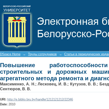
Повышение работоспособности ги
машин при внедрении агрегатного м
DSpace Home
→
Труды сотрудников
→
Статьи в периодических изда
Повышение работоспособност
строительных и дорожных маши
агрегатного метода ремонта и диагн
Максименко, А. Н.
;
Лесковец, И. В.
;
Кутузов, В. В.
;
Безд
Сентюров, В. В.
URI:
http://e.biblio.bru.by/handle/1212121212/22346
Date:
2010