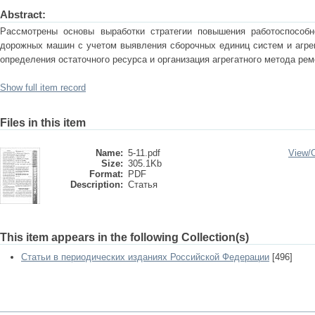
Abstract:
Pассмотpены основы выpаботки стpатегии повышения pаботоспособн
доpожных машин с учетом выявления сбоpочных единиц систем и агpег
опpеделения остаточного pесуpса и оpганизация агpегатного метода pем
Show full item record
Files in this item
Name:
5-11.pdf
View/
Size:
305.1Kb
Format:
PDF
Description:
Статья
This item appears in the following Collection(s)
Статьи в периодических изданиях Российской Федерации
[496]