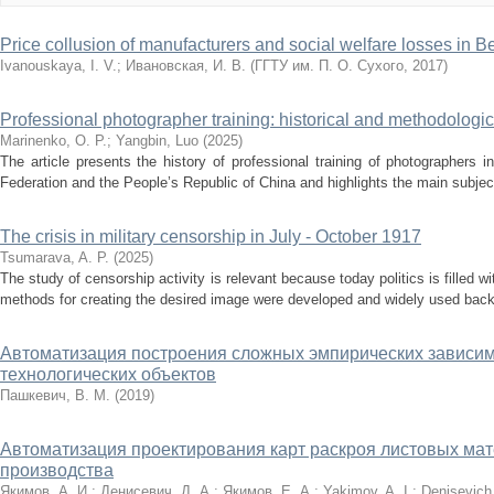
Price collusion of manufacturers and social welfare losses in B
Ivanouskaya, I. V.
;
Ивановская, И. В.
(
ГГТУ им. П. О. Сухого
,
2017
)
Professional photographer training: historical and methodologi
Marinenko, O. P.
;
Yangbin, Luo
(
2025
)
The article presents the history of professional training of photographers 
Federation and the People’s Republic of China and highlights the main subjec
The crisis in military censorship in July - October 1917
Tsumarava, A. P.
(
2025
)
The study of censorship activity is relevant because today politics is filled 
methods for creating the desired image were developed and widely used back 
Автоматизация построения сложных эмпирических зависим
технологических объектов
Пашкевич, В. М.
(
2019
)
Автоматизация проектирования карт раскроя листовых мат
производства
Якимов, А. И.
;
Денисевич, Д. А.
;
Якимов, Е. А.
;
Yakimov, A. I.
;
Denisevich,