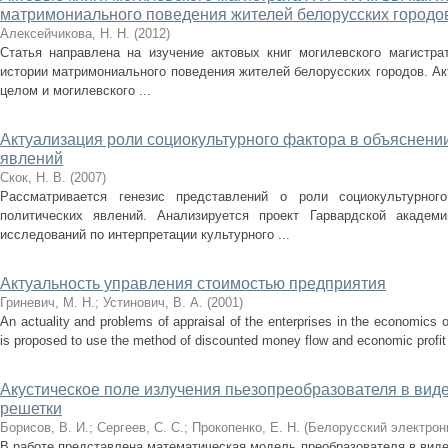
матримониального поведения жителей белорусских городо
Алексейчикова, Н. Н.
(
2012
)
Статья направлена на изучение актовых книг могилевского магистрат
истории матримониального поведения жителей белорусских городов. Акт
целом и могилевского ...
Актуализация роли социокультурного фактора в объяснени
явлений
Скок, Н. В.
(
2007
)
Рассматривается генезис представлений о роли социокультурно
политических явлений. Анализируется проект Гарвардской академ
исследований по интерпретации культурного ...
Актуальность управления стоимостью предприятия
Гриневич, М. Н.
;
Устинович, В. А.
(
2001
)
An actuality and problems of appraisal of the enterprises in the economics o
is proposed to use the method of discounted money flow and economic profit 
Акустическое поле излучения пьезопреобразователя в ви
решетки
Борисов, В. И.
;
Сергеев, С. С.
;
Прокопенко, Е. Н.
(
Белорусский электрон
В работе представлена математическая модель преобразователя в вид