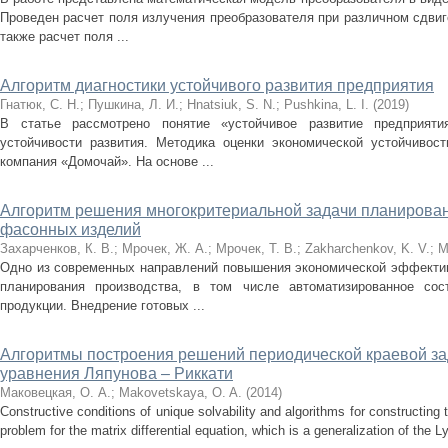
Проведен расчет поля излучения преобразователя при различном сдви
также расчет поля ...
Алгоритм диагностики устойчивого развития предприятия
Гнатюк, С. Н.
;
Пушкина, Л. И.
;
Hnatsiuk, S. N.
;
Pushkina, L. I.
(
2019
)
В статье рассмотрено понятие «устойчивое развитие предприят
устойчивости развития. Методика оценки экономической устойчивос
компания «Домочай». На основе ...
Алгоритм решения многокритериальной задачи планирован
фасонных изделий
Захарченков, К. В.
;
Мрочек, Ж. А.
;
Мрочек, Т. В.
;
Zakharchenkov, K. V.
;
M
Одно из современных направлений повышения экономической эффектив
планирования производства, в том числе автоматизированное сос
продукции. Внедрение готовых ...
Алгоритмы построения решений периодической краевой за
уравнения Ляпунова – Риккати
Маковецкая, О. А.
;
Makovetskaya, O. A.
(
2014
)
Constructive conditions of unique solvability and algorithms for constructing 
problem for the matrix differential equation, which is a generalization of the L