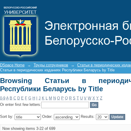
Browsing Статьи в периодических из
DSpace Home
→
Труды сотрудников
→
Статьи в периодических изда
Статьи в периодических изданиях Республики Беларусь by Title
Browsing Статьи в периодич
Республики Беларусь by Title
0-9
A
B
C
D
E
F
G
H
I
J
K
L
M
N
O
P
Q
R
S
T
U
V
W
X
Y
Z
Or enter first few letters:
Sort by:
Order:
Results:
Now showing items 3-22 of 699