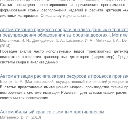
Статья посвящена проектированию и применению программного 
формирования схемы расположения изделий и расчета критерия «б
листовых материалов. Описана функциональная ...
Автоматизация процесса сбора и анализа данных о трансп
предупреждения образования заторов на дорогах г. Могил
Мельников, И. И.
;
Демиденков, К. А.
;
Евсеенко, И. А.
;
Melnikau, I. A.
;
Dem
(
2014
)
Проведен анализ часто используемых видов транспортных детекто
недостатки оптических транспортных детекторов (видеокамер). Пре
системы сбора и анализа данных ...
Автоматизация расчета затрат ресурсов в процессе произв
Борчик, Е. М.
(
Магнитогорский государственный технический университет
В статье представлена имитационная модель производства тканей п
построенная в системе имитации Powersim, для автоматизации расчет
сочетании технологических ...
Автомобильный кран со съемным противовесом
Матвеенко, В. И.
(
2010
)