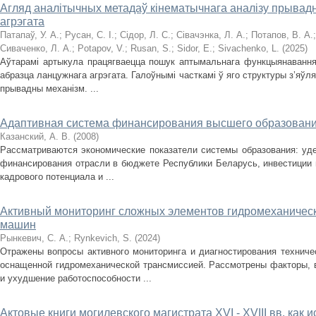
Агляд аналітычных метадаў кінематычнага аналізу прывад
агрэгата
Патапаў, У. А.
;
Русан, С. І.
;
Сідор, Л. С.
;
Сівачэнка, Л. А.
;
Потапов, В. А.
Сиваченко, Л. А.
;
Potapov, V.
;
Rusan, S.
;
Sidor, E.
;
Sivachenko, L.
(
2025
)
Аўтарамі артыкула працягваецца пошук аптымальнага функцыянавання 
абразца ланцужнага агрэгата. Галоўнымі часткамі ў яго структуры з’яўл
прывадны механізм. ...
Адаптивная система финансирования высшего образовани
Казанский, А. В.
(
2008
)
Рассматриваются экономические показатели системы образования: уде
финансирования отрасли в бюджете Республики Беларусь, инвестиции 
кадрового потенциала и ...
Активный мониторинг сложных элементов гидромеханичес
машин
Рынкевич, С. А.
;
Rynkevich, S.
(
2024
)
Отражены вопросы активного мониторинга и диагностирования техниче
оснащенной гидромеханической трансмиссией. Рассмотрены факторы,
и ухудшение работоспособности ...
Актовые книги могилевского магистрата XVI - XVIII вв. как 