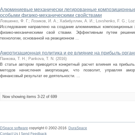
Алюминиевые механически легированные композиционны
особыми физико-механическими свойствами
Ловшенко, Ф. Г.
;
Лозиков, И. А.
;
Хабибуллин, А. И.
;
Lovshenko, F. G.
;
Lozi
Исследование направлено на создание алюминиевых композиционных 
физико-механическими свой ствами. Эффективным путем решени
технологии, основанной на реакционном ...
Амортизационная политика и ее влияние на прибыль орга
Панкова, Т. Н.
;
Pankova, T. N.
(
2016
)
В статье автором приводится конкретный расчет влияния на прибыль
методов начисления амортизации, что позволит, управляя амор
финансовый результат ее деятельности. ...
Now showing items 3-22 of 699
DSpace software
copyright © 2002-2016
DuraSpace
Contact Us
|
Send Feedback