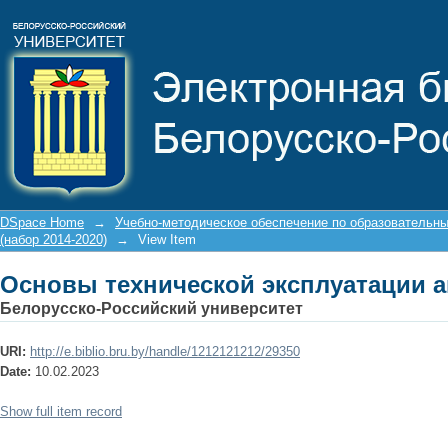
Основы технической эксплуатации 
DSpace Home
→
Учебно-методическое обеспечение по образовательн
(набор 2014-2020)
→
View Item
Основы технической эксплуатации 
Белорусско-Российский университет
URI:
http://e.biblio.bru.by/handle/1212121212/29350
Date:
10.02.2023
Show full item record