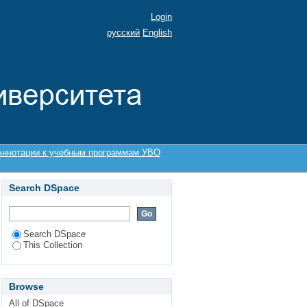
Login
русский
English
Аннотации к учебным программам УВО
Search DSpace
Search DSpace
This Collection
Browse
All of DSpace