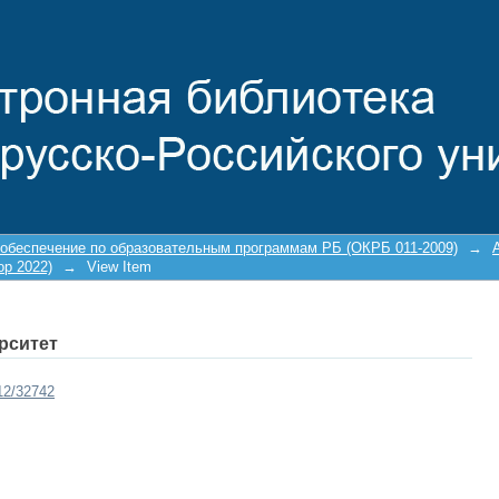
 обеспечение по образовательным программам РБ (ОКРБ 011-2009)
→
ор 2022)
→
View Item
рситет
212/32742