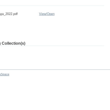
да_2022.pdf
View/
Open
 Collection(s)
aSpace