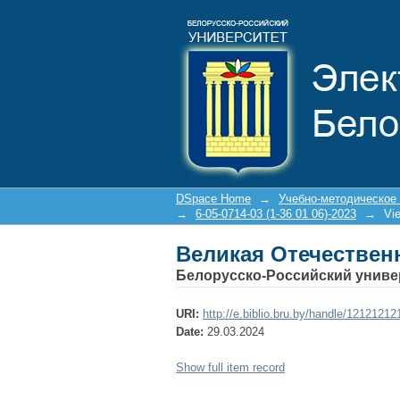
Великая Отечествен
DSpace Home
→
Учебно-методическое
→
6-05-0714-03 (1-36 01 06)-2023
→
Vi
Великая Отечествен
Белорусско-Российский униве
URI:
http://e.biblio.bru.by/handle/1212121
Date:
29.03.2024
Show full item record