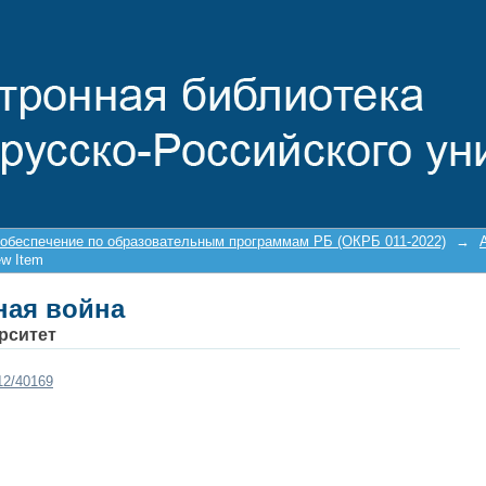
ная война
 обеспечение по образовательным программам РБ (ОКРБ 011-2022)
→
ew Item
ная война
рситет
212/40169