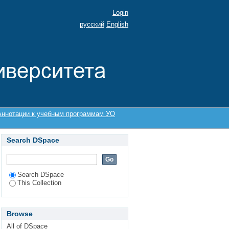
Login
русский
English
Аннотации к учебным программам УО
Search DSpace
Search DSpace
This Collection
Browse
All of DSpace