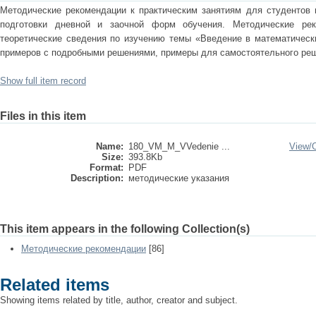
Методические рекомендации к практическим занятиям для студентов 
подготовки дневной и заочной форм обучения. Методические ре
теоретические сведения по изучению темы «Введение в математически
примеров с подробными решениями, примеры для самостоятельного ре
Show full item record
Files in this item
Name:
180_VM_M_VVedenie ...
View/
Size:
393.8Kb
Format:
PDF
Description:
методические указания
This item appears in the following Collection(s)
Методические рекомендации
[86]
Related items
Showing items related by title, author, creator and subject.