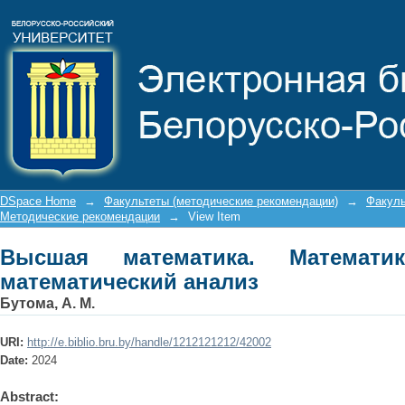
Высшая математика. Математика. Вв
DSpace Home
→
Факультеты (методические рекомендации)
→
Факуль
Методические рекомендации
→
View Item
Высшая математика. Математи
математический анализ
Бутома, А. М.
URI:
http://e.biblio.bru.by/handle/1212121212/42002
Date:
2024
Abstract: