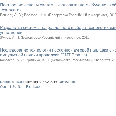
Построение основы системы корпоративного обучения в 
технологий
Венберг, А. В.
;
Волкова, И. А.
(
Белорусско-Российский университет
,
201
Разработка системы направленного выбора технологии из
уплотнений
Жуков, А. Н.
(
Белорусско-Российский университет
,
2018
)
Исследование технологии послойной дуговой наплавки с 
импульсной подачи проволоки (CMT Fronius)
Коротеев, А. О.
;
Долячко, В. П.
(
Белорусско-Российский университет
,
20
DSpace software
copyright © 2002-2016
DuraSpace
Contact Us
|
Send Feedback