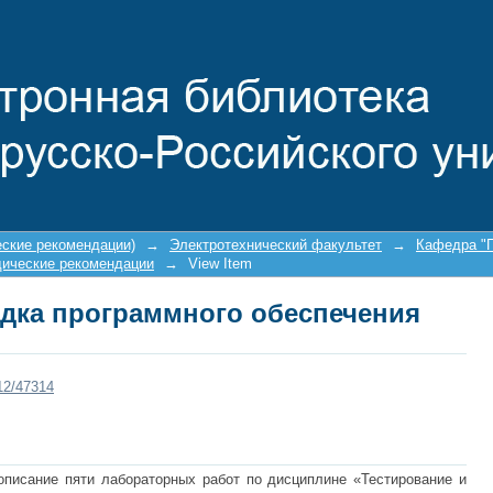
адка программного обеспечения
еские рекомендации)
→
Электротехнический факультет
→
Кафедра "
ические рекомендации
→
View Item
адка программного обеспечения
212/47314
писание пяти лабораторных работ по дисциплине «Тестирование и