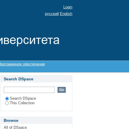
Login
русский
English
Программное обеспечение
Search DSpace
Search DSpace
This Collection
Browse
All of DSpace