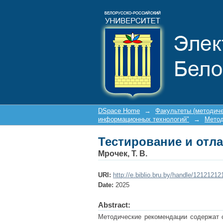
Тестирование и отл
DSpace Home
→
Факультеты (методич
информационных технологий"
→
Метод
Тестирование и отл
Мрочек, Т. В.
URI:
http://e.biblio.bru.by/handle/1212121
Date:
2025
Abstract:
Методические рекомендации содержат о