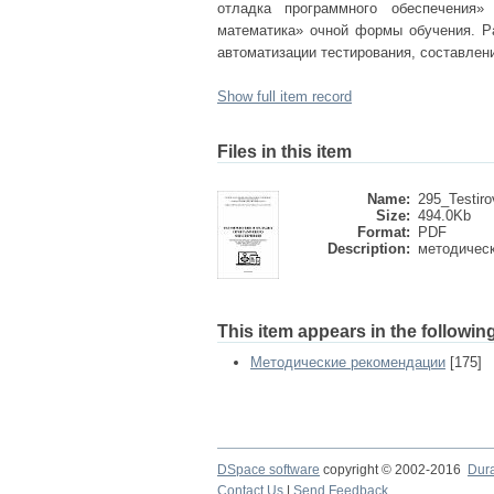
отладка программного обеспечения»
математика» очной формы обучения. Ра
автоматизации тестирования, составлен
Show full item record
Files in this item
Name:
295_Testiro
Size:
494.0Kb
Format:
PDF
Description:
методическ
This item appears in the following
Методические рекомендации
[175]
DSpace software
copyright © 2002-2016
Dur
Contact Us
|
Send Feedback