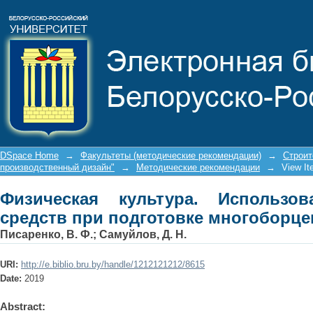
Физическая культура. Использован
многоборцев
DSpace Home
→
Факультеты (методические рекомендации)
→
Строит
производственный дизайн"
→
Методические рекомендации
→
View I
Физическая культура. Использов
средств при подготовке многоборце
Писаренко, В. Ф.
;
Самуйлов, Д. Н.
URI:
http://e.biblio.bru.by/handle/1212121212/8615
Date:
2019
Abstract: