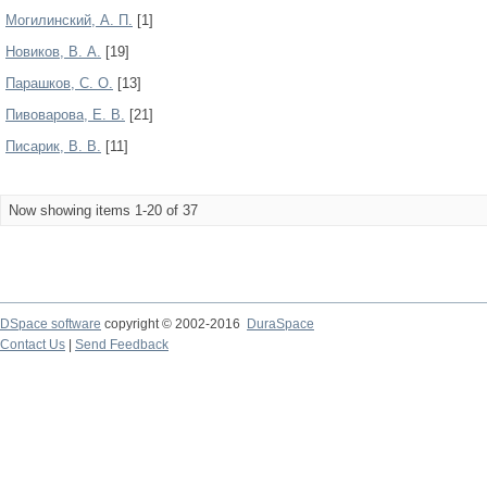
Могилинский, А. П.
[1]
Новиков, В. А.
[19]
Парашков, С. О.
[13]
Пивоварова, Е. В.
[21]
Писарик, В. В.
[11]
Now showing items 1-20 of 37
DSpace software
copyright © 2002-2016
DuraSpace
Contact Us
|
Send Feedback