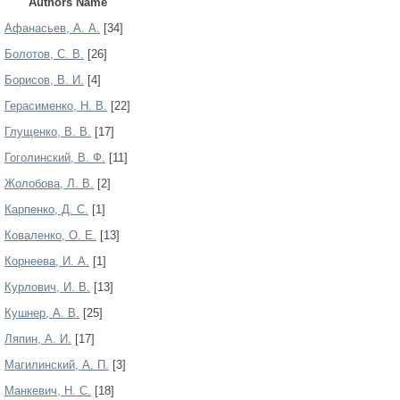
Authors Name
Афанасьев, А. А.
[34]
Болотов, С. В.
[26]
Борисов, В. И.
[4]
Герасименко, Н. В.
[22]
Глущенко, В. В.
[17]
Гоголинский, В. Ф.
[11]
Жолобова, Л. В.
[2]
Карпенко, Д. С.
[1]
Коваленко, О. Е.
[13]
Корнеева, И. А.
[1]
Курлович, И. В.
[13]
Кушнер, А. В.
[25]
Ляпин, А. И.
[17]
Магилинский, А. П.
[3]
Манкевич, Н. С.
[18]