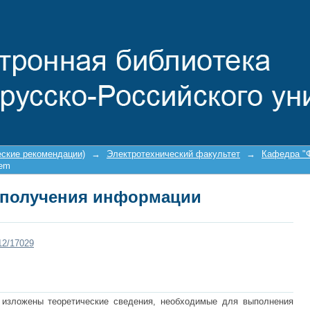
 получения информации
еские рекомендации)
→
Электротехнический факультет
→
Кафедра "Ф
tem
 получения информации
212/17029
 изложены теоретические сведения, необходимые для выполнения