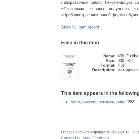
лабораторных работ. Рекомендации с
«Физические основы получения ин
«Приборостроение» очной формы обуче
Show full item record
Files in this item
Name:
439_Fizithe
Size:
900.9Kb
Format:
PDF
Description:
методическ
This item appears in the following
Методические рекомендации
[288]
DSpace software
copyright © 2002-2016
Dur
Contact Us
|
Send Feedback