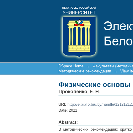
Физические основы
DSpace Home
→
Факультеты (методич
Методические рекомендации
→
View I
Физические основы
Прокопенко, Е. Н.
URI:
http://e.biblio.bru.by/handle/1212121
Date:
2021
Abstract:
В методических рекомендациях кратко