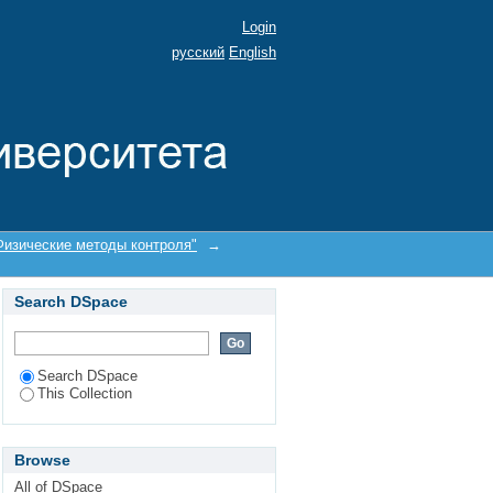
Login
русский
English
изические методы контроля"
→
Search DSpace
Search DSpace
This Collection
Browse
All of DSpace