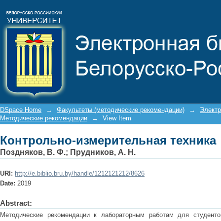
Контрольно-измерительная техника
DSpace Home
→
Факультеты (методические рекомендации)
→
Электр
Методические рекомендации
→
View Item
Контрольно-измерительная техника
Поздняков, В. Ф.
;
Прудников, А. Н.
URI:
http://e.biblio.bru.by/handle/1212121212/8626
Date:
2019
Abstract:
Методические рекомендации к лабораторным работам для студентов